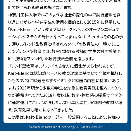
すます本格的になってきました。⼤学教育は、これらの変化を最も
肌で感じられる教育現場と⾔えます。
神奈川⼯科⼤学ではこのような社会の変化の中で試⾏錯誤を繰
り返しながら本学在学⽣の活⽤を⽬的として2015年に発⾜した
「Kait-Blend」という教育プロジェクトが、このオープンエデュケ
ーションシステムの⺟体となっています。Kait-Blendはその名の⽰
す通り、ブレンド型教育と呼ばれるタイプの教育法の⼀種です。こ
こでブレンド型教育とは、教室における教師対学⽣の対⾯授業と
ICT技術をブレンドした教育技法全般を指します。
ブレンド型教育は、ブレンドのさせ⽅に個性があらわれますが、
Kait-Blendは認知論ベースの教育理論に基づいて全体を構想し
たもので、特に課題を課すタイミングと課題の内容に特徴があり
ます。2013年頃から少数の学⽣を対象に教育実践を重ね、ノウハ
ウが蓄積されてきた2018年度以降、数学・物理系の授業で全学的
に通常運⽤されはじめました。2020年度現在、実践例や教材が増
え、教育効果も確かになってきました。
この度は、Kait-Blendの⼀部を⼀般公開することにより、皆様の
学習に役⽴てて頂くとともに、さらなる教材の研鑽につなげていき
©Kanagawa Institute of Technology. All Rights Reserved